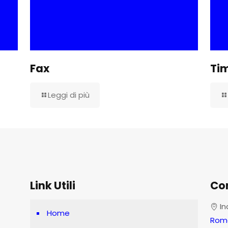
Fax
Tim
Leggi di più
Link Utili
Con
In
Home
Roma