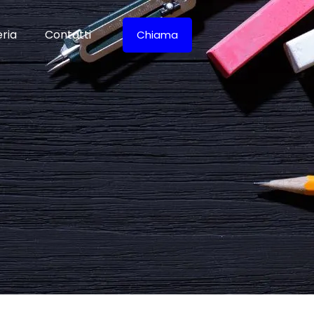
eria
Contatti
Chiama